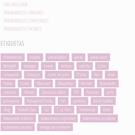
SIN CATEGORÍA
TRATAMIENTOS CAPILARES
TRATAMIENTOS CORPORALES
TRATAMIENTOS FACIALES
ETIQUETAS
Alimentación
Alisado
anticelulítico
aveda
aveda color
Babylight
balayage
beauty
belleza
cabello
Color
coloración
Consejos
cortes de pelo
D'ellas
Hair
ideas
Indiba
Looks
Manicura
Maquillaje
Mechas
Novedades
nutricion
Ofertas
Operación Bikini
OPI
Pedicura
pelo
peluqueria
Peluquería D'ellas
Piel
premios
Rocío Castillo
Shag
Shatush Class
Sol
T. Le Clerc
Tendencias
tintes
tratamiento reductor
tratamientos corporales
tratamientos en cabina
tratamientos faciales
ventajas de exfoliarse