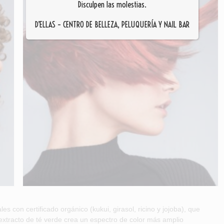
Disculpen las molestias.
D’ELLAS – CENTRO DE BELLEZA, PELUQUERÍA Y NAIL BAR
s con certificado orgánico (kukui, girasol, ricino y jojoba), que
l extracto de té verde crea un espectro de color más amplio