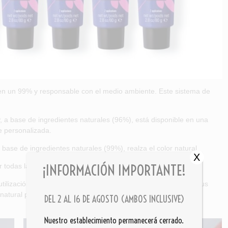
 en un 99% y responsable con el medio ambiente. Este sistema de
, a base de ingredientes naturales (96%), está disponible en una
e personalizada.
a base de ingredientes naturales (99%), realza el color natural.
X
¡INFORMACIÓN IMPORTANTE!
 todas las posibilidades de color capilar.
tilización de productos químicos y acopladores sintéticos en sus
natural para proporcionar resultados óptimos que,
DEL 2 AL 16 DE AGOSTO (AMBOS INCLUSIVE)
Nuestro establecimiento permanecerá cerrado.