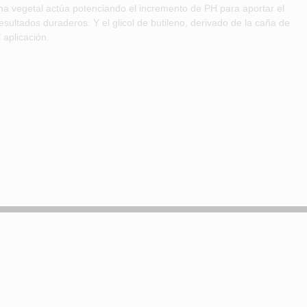
na vegetal actúa potenciando el incremento de PH para aportar el
sultados duraderos. Y el glicol de butileno, derivado de la caña de
 aplicación.