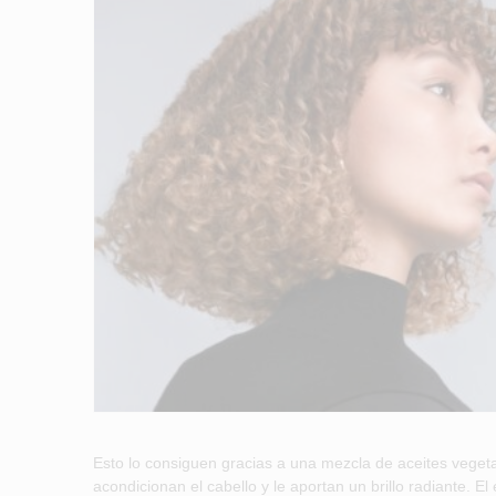
Esto lo consiguen gracias a una mezcla de aceites vegetale
acondicionan el cabello y le aportan un brillo radiante. E