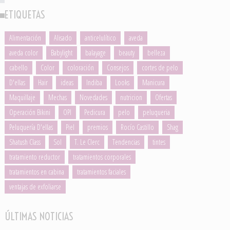
ETIQUETAS
Alimentación
Alisado
anticelulítico
aveda
aveda color
Babylight
balayage
beauty
belleza
cabello
Color
coloración
Consejos
cortes de pelo
D'ellas
Hair
ideas
Indiba
Looks
Manicura
Maquillaje
Mechas
Novedades
nutricion
Ofertas
Operación Bikini
OPI
Pedicura
pelo
peluqueria
Peluquería D'ellas
Piel
premios
Rocío Castillo
Shag
Shatush Class
Sol
T. Le Clerc
Tendencias
tintes
tratamiento reductor
tratamientos corporales
tratamientos en cabina
tratamientos faciales
ventajas de exfoliarse
ÚLTIMAS NOTICIAS