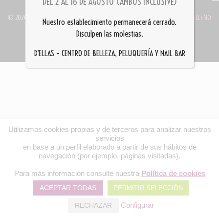
DEL 2 AL 16 DE AGOSTO (AMBOS INCLUSIVE)
©
2026
- PELUQUERÍA D'ELLAS ® 949 21 04 88 || WEB DESARROLLADA POR
DELLENO
Nuestro establecimiento permanecerá cerrado.
POLÍTICA DE PRIVACIDAD Y AVISOS LEGALES
Disculpen las molestias.
D’ELLAS – CENTRO DE BELLEZA, PELUQUERÍA Y NAIL BAR
Utilizamos cookies propias y de terceros para analizar nuestros
servicios
en base a un perfil elaborado a partir de sus hábitos de
navegación (por ejemplo, páginas visitadas).
Para más información consulte nuestra
Política de cookies
ACEPTAR TODAS
PERMITIR SELECCIÓN
Configurar
RECHAZAR