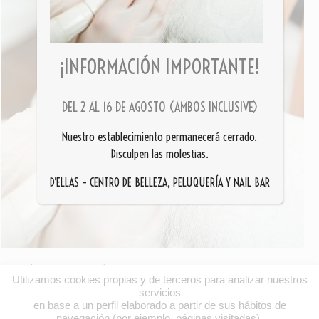
¡INFORMACIÓN IMPORTANTE!
DEL 2 AL 16 DE AGOSTO (AMBOS INCLUSIVE)
Nuestro establecimiento permanecerá cerrado.
Disculpen las molestias.
D’ELLAS – CENTRO DE BELLEZA, PELUQUERÍA Y NAIL BAR
Previous Image
/
Utilizamos cookies propias y de terceros para analizar nuestros
servicios
en base a un perfil elaborado a partir de sus hábitos de
navegación (por ejemplo, páginas visitadas).