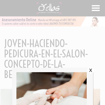
JOVEN-HACIENDO-
PEDICURA-EN-EL-SALON-
CONCEPTO-DE-LA-
X
BELLEZA_1301-3373