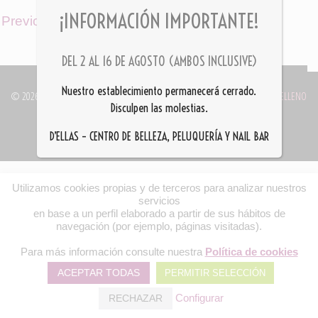
¡INFORMACIÓN IMPORTANTE!
Previous Image
/
DEL 2 AL 16 DE AGOSTO (AMBOS INCLUSIVE)
Nuestro establecimiento permanecerá cerrado.
©
2026
- PELUQUERÍA D'ELLAS ® 949 21 04 88 || WEB DESARROLLADA POR
DELLENO
Disculpen las molestias.
POLÍTICA DE PRIVACIDAD Y AVISOS LEGALES
D’ELLAS – CENTRO DE BELLEZA, PELUQUERÍA Y NAIL BAR
Utilizamos cookies propias y de terceros para analizar nuestros
servicios
en base a un perfil elaborado a partir de sus hábitos de
navegación (por ejemplo, páginas visitadas).
Para más información consulte nuestra
Política de cookies
ACEPTAR TODAS
PERMITIR SELECCIÓN
Configurar
RECHAZAR