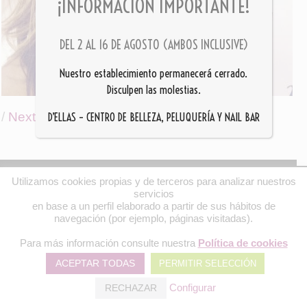
¡INFORMACIÓN IMPORTANTE!
DEL 2 AL 16 DE AGOSTO (AMBOS INCLUSIVE)
Nuestro establecimiento permanecerá cerrado.
Disculpen las molestias.
/
Next Image
D’ELLAS – CENTRO DE BELLEZA, PELUQUERÍA Y NAIL BAR
Utilizamos cookies propias y de terceros para analizar nuestros
©
2026
- PELUQUERÍA D'ELLAS ® 949 21 04 88 || WEB DESARROLLADA POR
DELLENO
servicios
POLÍTICA DE PRIVACIDAD Y AVISOS LEGALES
en base a un perfil elaborado a partir de sus hábitos de
navegación (por ejemplo, páginas visitadas).
Para más información consulte nuestra
Política de cookies
ACEPTAR TODAS
PERMITIR SELECCIÓN
Configurar
RECHAZAR