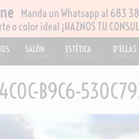
IOS
SALÓN
ESTÉTICA
D’ELLAS
LE
DE PELUQUERÍA
CENTRO DE BELLEZA
ESTAMOS EN C
-4C0C-B9C6-530C7