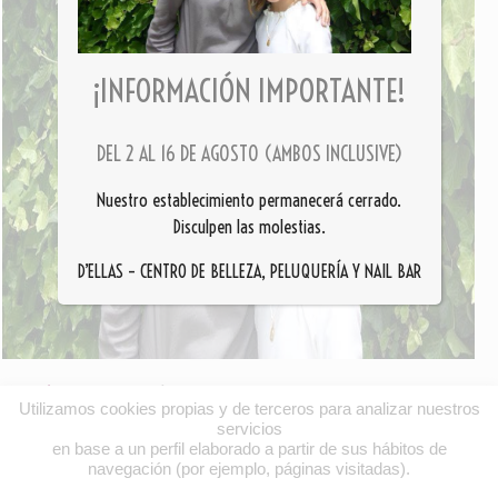
¡INFORMACIÓN IMPORTANTE!
DEL 2 AL 16 DE AGOSTO (AMBOS INCLUSIVE)
Nuestro establecimiento permanecerá cerrado.
Disculpen las molestias.
D’ELLAS – CENTRO DE BELLEZA, PELUQUERÍA Y NAIL BAR
Previous Image
/
Next Image
Utilizamos cookies propias y de terceros para analizar nuestros
servicios
en base a un perfil elaborado a partir de sus hábitos de
navegación (por ejemplo, páginas visitadas).