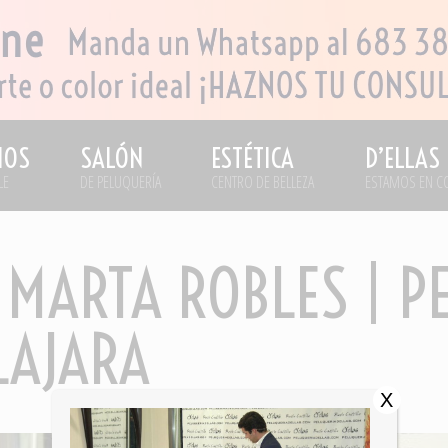
IOS
SALÓN
ESTÉTICA
D’ELLAS
LE
DE PELUQUERÍA
CENTRO DE BELLEZA
ESTAMOS EN C
 MARTA ROBLES | P
LAJARA
X