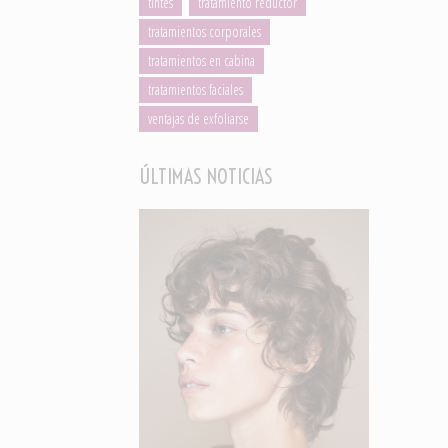
tintes
tratamiento reductor
tratamientos corporales
tratamientos en cabina
tratamientos faciales
ventajas de exfoliarse
ÚLTIMAS NOTICIAS