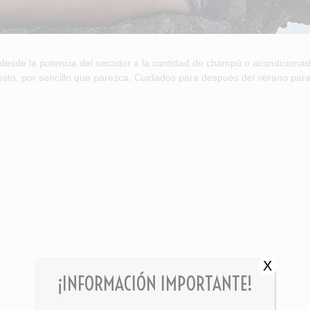
 desde la potencia del secador a la cantidad de champú o acondicionad
esto, por sencillo que parezca. Cuidados para después del verano para
X
¡INFORMACIÓN IMPORTANTE!