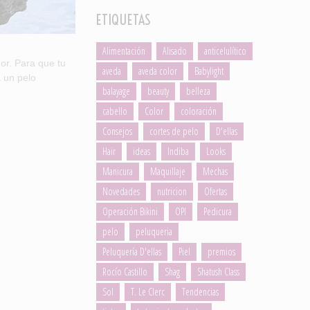
ETIQUETAS
Alimentación
Alisado
anticelulítico
or. Para que tu
aveda
aveda color
Babylight
 un pelo
balayage
beauty
belleza
cabello
Color
coloración
Consejos
cortes de pelo
D'ellas
Hair
ideas
Indiba
Looks
Manicura
Maquillaje
Mechas
Novedades
nutricion
Ofertas
Operación Bikini
OPI
Pedicura
pelo
peluqueria
Peluquería D'ellas
Piel
premios
Rocío Castillo
Shag
Shatush Class
Sol
T. Le Clerc
Tendencias