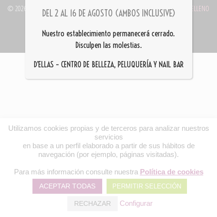
©
2026
- PELUQUERÍA D'ELLAS ® 949 21 04 88 || WEB DESARROLLADA POR
DELLENO
DEL 2 AL 16 DE AGOSTO (AMBOS INCLUSIVE)
POLÍTICA DE PRIVACIDAD Y AVISOS LEGALES
Nuestro establecimiento permanecerá cerrado.
Disculpen las molestias.
D’ELLAS – CENTRO DE BELLEZA, PELUQUERÍA Y NAIL BAR
Utilizamos cookies propias y de terceros para analizar nuestros
servicios
en base a un perfil elaborado a partir de sus hábitos de
navegación (por ejemplo, páginas visitadas).
Para más información consulte nuestra
Política de cookies
ACEPTAR TODAS
PERMITIR SELECCIÓN
Configurar
RECHAZAR