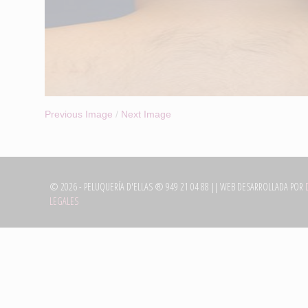
Previous Image
/
Next Image
©
2026
- PELUQUERÍA D'ELLAS ® 949 21 04 88 || WEB DESARROLLADA POR
LEGALES